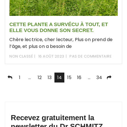
CETTE PLANTE A SURVÉCU À TOUT, ET
ELLE VOUS DONNE SON SECRET.
Chère lectrice, cher lecteur, Plus on prend de
l’âge, et plus on a besoin de
NON CLASSÉ
16 AOÛT 2023
PAS DE COMMENTAIRE
Pagination
1
…
12
13
14
15
16
…
34
des
publications
Recevez gratuitement la
newsletter du Dr SCHMITZ