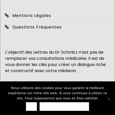
Mentions Légales
Questions Fréquentes
L’objectif des Lettres du Dr Schmitz n’est pas de
remplacer vos consultations médicales. Il est de
vous donner les clés pour créer un dialogue riche
et constructif avec votre médecin.
Nous utilisons des cookies pour vous garantir la meilleure
expérience sur notre site web. Si vous continuez à utiliser ce
site, nous supposerons que vous en êtes satisfait.
2019 - TOUS DROITS RÉSERVÉS
Ok
Politique de confidentialité