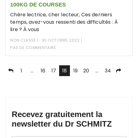
100KG DE COURSES
Chère lectrice, cher lecteur, Ces derniers
temps, avez-vous ressenti des difficultés : À
lire ? À vous
NON CLASSÉ
30 OCTOBRE 2022
PAS DE COMMENTAIRE
Pagination
1
…
16
17
18
19
20
…
34
des
publications
Recevez gratuitement la
newsletter du Dr SCHMITZ