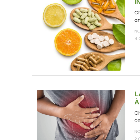
I
Ch
an
NO
4 
L
À
Ch
ce
NO
2 