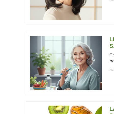
L
S
Ch
bo
NO
L