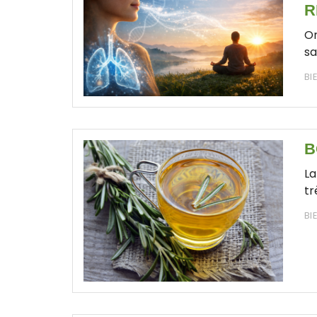
R
On
sa
BI
B
La
tr
BI