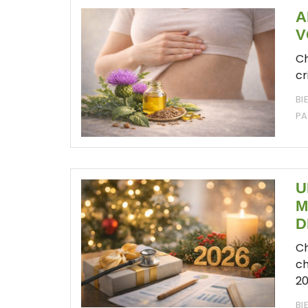
A
V
Ch
cr
BI
PA
U
M
D
Ch
ch
20
BI