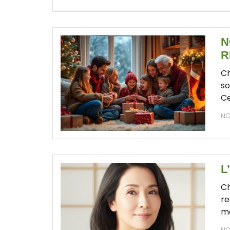
N
R
Ch
so
Ce
NO
L
Ch
re
m
NO