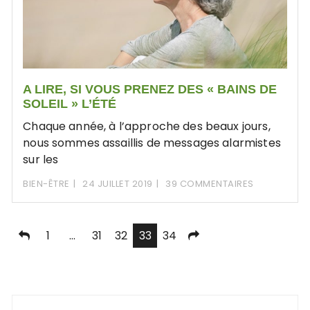
A LIRE, SI VOUS PRENEZ DES « BAINS DE
SOLEIL » L’ÉTÉ
Chaque année, à l’approche des beaux jours,
nous sommes assaillis de messages alarmistes
sur les
BIEN-ÊTRE
24 JUILLET 2019
39 COMMENTAIRES
Pagination
1
…
31
32
33
34
des
publications