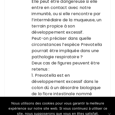
Elle peut être dangereuse si elle
entre en contact avec notre
immunité, ou si elle rencontre par
l’intermédiaire de la muqueuse, un
terrain propice à son
développement excessif.
Peut-on préciser dans quelle
circonstances l’espèce Prevotella
pourrait être impliquée dans une
pathologie respiratoire ?
Deux cas de figures peuvent être
retenus :
1. Prevotella est en
développement excessif dans le
colon dû à un désordre biologique
de la flore intestinale nommé
dysbiose.
Nous utilisons des cookies pour vous garantir la meilleure
Du fait de sa caractéristique gram
expérience sur notre site web. Si vous continuez à utiliser ce
négatif, elle est porteuse d’une
site, nous supposerons que vous en êtes satisfait.