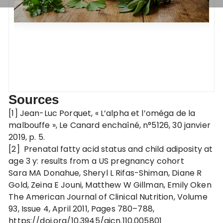
Sources
[1] Jean-Luc Porquet, « L’alpha et l’oméga de la
malbouffe », Le Canard enchaîné, n°5126,‎ 30 janvier
2019, p. 5.
[2] Prenatal fatty acid status and child adiposity at
age 3 y: results from a US pregnancy cohort
Sara MA Donahue, Sheryl L Rifas-Shiman, Diane R
Gold, Zeina E Jouni, Matthew W Gillman, Emily Oken
The American Journal of Clinical Nutrition, Volume
93, Issue 4, April 2011, Pages 780–788,
https://doi.org/10.3945/ajcn.110.005801