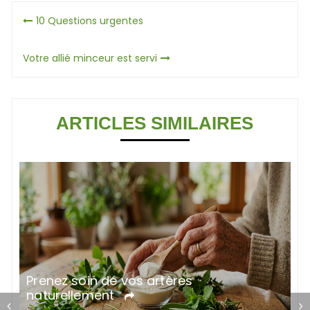
Navigation
10 Questions urgentes
de
Votre allié minceur est servi
l’article
ARTICLES SIMILAIRES
C
Prenez soin de vos artères
s
naturellement