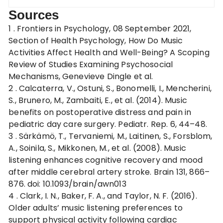
Sources
1 . Frontiers in Psychology, 08 September 2021,
Section of Health Psychology, How Do Music
Activities Affect Health and Well-Being? A Scoping
Review of Studies Examining Psychosocial
Mechanisms, Genevieve Dingle et al.
2 .
Calcaterra, V., Ostuni, S., Bonomelli, I., Mencherini,
S., Brunero, M., Zambaiti, E., et al. (2014). Music
benefits on postoperative distress and pain in
pediatric day care surgery. Pediatr. Rep. 6, 44–48.
3 .
Särkämö, T., Tervaniemi, M., Laitinen, S., Forsblom,
A., Soinila, S., Mikkonen, M., et al. (2008). Music
listening enhances cognitive recovery and mood
after middle cerebral artery stroke. Brain 131, 866–
876. doi: 10.1093/brain/awn013
4 .
Clark, I. N., Baker, F. A., and Taylor, N. F. (2016).
Older adults’ music listening preferences to
support physical activity following cardiac