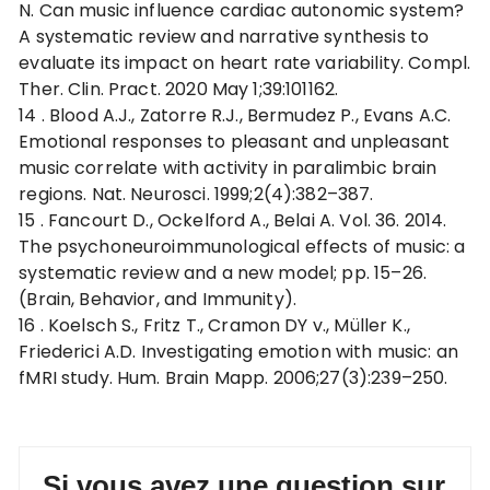
N. Can music influence cardiac autonomic system?
A systematic review and narrative synthesis to
evaluate its impact on heart rate variability. Compl.
Ther. Clin. Pract. 2020 May 1;39:101162.
14 .
Blood A.J., Zatorre R.J., Bermudez P., Evans A.C.
Emotional responses to pleasant and unpleasant
music correlate with activity in paralimbic brain
regions. Nat. Neurosci. 1999;2(4):382–387.
15 .
Fancourt D., Ockelford A., Belai A. Vol. 36. 2014.
The psychoneuroimmunological effects of music: a
systematic review and a new model; pp. 15–26.
(Brain, Behavior, and Immunity).
16 .
Koelsch S., Fritz T., Cramon DY v., Müller K.,
Friederici A.D. Investigating emotion with music: an
fMRI study. Hum. Brain Mapp. 2006;27(3):239–250.
Si vous avez une question sur