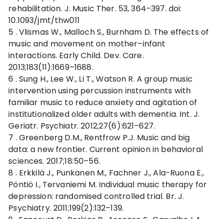
rehabilitation. J. Music Ther. 53, 364–397. doi:
10.1093/jmt/thw011
5 .
Vlismas W., Malloch S., Burnham D. The effects of
music and movement on mother–infant
interactions. Early Child. Dev. Care.
2013;183(11):1669–1688.
6 .
Sung H., Lee W., Li T., Watson R. A group music
intervention using percussion instruments with
familiar music to reduce anxiety and agitation of
institutionalized older adults with dementia. Int. J.
Geriatr. Psychiatr. 2012;27(6):621–627.
7 .
Greenberg D.M., Rentfrow P.J. Music and big
data: a new frontier. Current opinion in behavioral
sciences. 2017;18:50–56.
8 .
Erkkilä J., Punkanen M., Fachner J., Ala-Ruona E.,
Pöntiö I., Tervaniemi M. Individual music therapy for
depression: randomised controlled trial. Br. J.
Psychiatry. 2011;199(2):132–139.