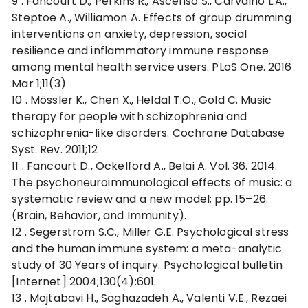
9 .
Fancourt D., Perkins R., Ascenso S., Carvalho L.A.,
Steptoe A., Williamon A. Effects of group drumming
interventions on anxiety, depression, social
resilience and inflammatory immune response
among mental health service users. PLoS One. 2016
Mar 1;11(3)
10 .
Mössler K., Chen X., Heldal T.O., Gold C. Music
therapy for people with schizophrenia and
schizophrenia-like disorders. Cochrane Database
Syst. Rev. 2011;12
11 .
Fancourt D., Ockelford A., Belai A. Vol. 36. 2014.
The psychoneuroimmunological effects of music: a
systematic review and a new model; pp. 15–26.
(Brain, Behavior, and Immunity).
12 .
Segerstrom S.C., Miller G.E. Psychological stress
and the human immune system: a meta-analytic
study of 30 Years of inquiry. Psychological bulletin
[Internet] 2004;130(4):601.
13 .
Mojtabavi H., Saghazadeh A., Valenti V.E., Rezaei