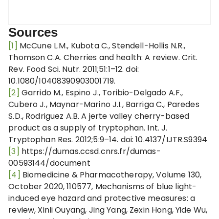
Sources
[1]
McCune L.M., Kubota C., Stendell-Hollis N.R.,
Thomson C.A. Cherries and health: A review. Crit.
Rev. Food Sci. Nutr. 2011;51:1–12. doi:
10.1080/10408390903001719.
[2]
Garrido M., Espino J., Toribio-Delgado A.F.,
Cubero J., Maynar-Marino J.I., Barriga C., Paredes
S.D., Rodriguez A.B. A jerte valley cherry-based
product as a supply of tryptophan. Int. J.
Tryptophan Res. 2012;5:9–14. doi: 10.4137/IJTR.S9394
[3]
https://dumas.ccsd.cnrs.fr/dumas-
00593144/document
[4]
Biomedicine & Pharmacotherapy, Volume 130,
October 2020, 110577, Mechanisms of blue light-
induced eye hazard and protective measures: a
review, Xinli Ouyang, Jing Yang, Zexin Hong, Yide Wu,