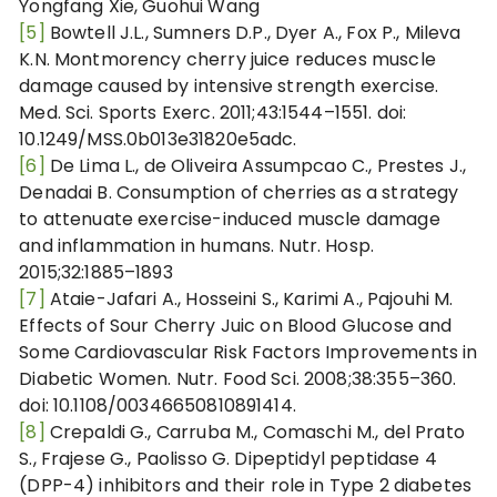
Yongfang Xie, Guohui Wang
[5]
Bowtell J.L., Sumners D.P., Dyer A., Fox P., Mileva
K.N. Montmorency cherry juice reduces muscle
damage caused by intensive strength exercise.
Med. Sci. Sports Exerc. 2011;43:1544–1551. doi:
10.1249/MSS.0b013e31820e5adc.
[6]
De Lima L., de Oliveira Assumpcao C., Prestes J.,
Denadai B. Consumption of cherries as a strategy
to attenuate exercise-induced muscle damage
and inflammation in humans. Nutr. Hosp.
2015;32:1885–1893
[7]
Ataie-Jafari A., Hosseini S., Karimi A., Pajouhi M.
Effects of Sour Cherry Juic on Blood Glucose and
Some Cardiovascular Risk Factors Improvements in
Diabetic Women. Nutr. Food Sci. 2008;38:355–360.
doi: 10.1108/00346650810891414.
[8]
Crepaldi G., Carruba M., Comaschi M., del Prato
S., Frajese G., Paolisso G. Dipeptidyl peptidase 4
(DPP-4) inhibitors and their role in Type 2 diabetes