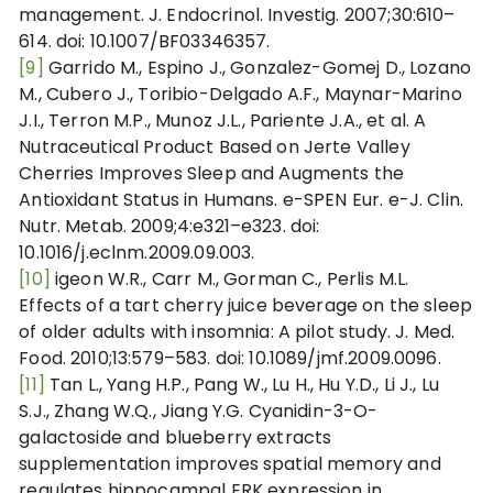
management. J. Endocrinol. Investig. 2007;30:610–
614. doi: 10.1007/BF03346357.
[9]
Garrido M., Espino J., Gonzalez-Gomej D., Lozano
M., Cubero J., Toribio-Delgado A.F., Maynar-Marino
J.I., Terron M.P., Munoz J.L., Pariente J.A., et al. A
Nutraceutical Product Based on Jerte Valley
Cherries Improves Sleep and Augments the
Antioxidant Status in Humans. e-SPEN Eur. e-J. Clin.
Nutr. Metab. 2009;4:e321–e323. doi:
10.1016/j.eclnm.2009.09.003.
[10]
igeon W.R., Carr M., Gorman C., Perlis M.L.
Effects of a tart cherry juice beverage on the sleep
of older adults with insomnia: A pilot study. J. Med.
Food. 2010;13:579–583. doi: 10.1089/jmf.2009.0096.
[11]
Tan L., Yang H.P., Pang W., Lu H., Hu Y.D., Li J., Lu
S.J., Zhang W.Q., Jiang Y.G. Cyanidin-3-O-
galactoside and blueberry extracts
supplementation improves spatial memory and
regulates hippocampal ERK expression in