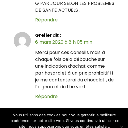
G PAR JOUR SELON LES PROBLEMES
DE SANTE ACTUELS .
Répondre
Grelier
dit :
6 mars 2020 à 8 h 05 min
Merci pour ces conseils mais à
chaque fois cela débouche sur
une indication d’achat comme
par hasard et à un prix prohibitif !!
je me contenterai du chocolat , de
l’oignon et du thé vert…
Répondre
Daka
dit :
Nous utilisons des cookies pour vous garantir la meilleure
6 mars 2020 à 9 h 17 min
expérience sur notre site web. Si vous continuez à utiliser ce
site, nous supposerons que vous en êtes satisfait.