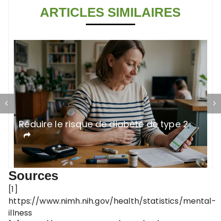
ARTICLES SIMILAIRES
Réduire le risque de diabète de type 2
R
n
Sources
[1]
https://www.nimh.nih.gov/health/statistics/mental-
illness