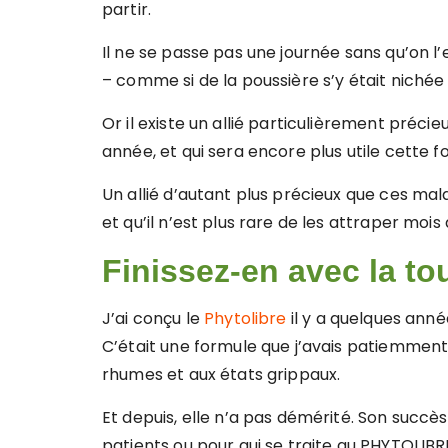
partir.
Il ne se passe pas une journée sans qu’on l
– comme si de la poussière s’y était nichée t
Or il existe un allié particulièrement précie
année, et qui sera encore plus utile cette fo
Un allié d’autant plus précieux que ces ma
et qu’il n’est plus rare de les attraper moi
Finissez-en avec la tou
J’ai conçu le
Phytolibre
il y a quelques anné
C’était une formule que j’avais patiemment
rhumes et aux états grippaux.
Et depuis, elle n’a pas démérité. Son succès
patients ou pour qui se traite au PHYTOLIBR