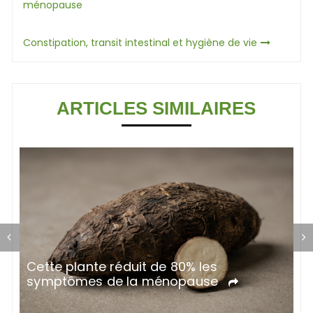
de
ménopause
l’article
Constipation, transit intestinal et hygiène de vie
ARTICLES SIMILAIRES
Cette plante réduit de 80% les
R
symptômes de la ménopause