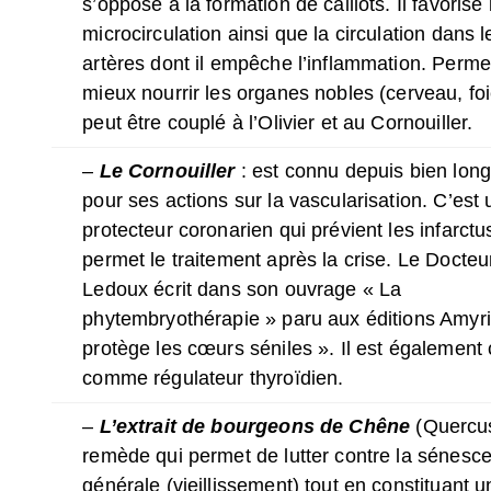
s’oppose à la formation de caillots. Il favorise 
microcirculation ainsi que la circulation dans 
artères dont il empêche l’inflammation. Perme
mieux nourrir les organes nobles (cerveau, foie,
peut être couplé à l’Olivier et au Cornouiller.
–
Le Cornouiller
: est connu depuis bien lon
pour ses actions sur la vascularisation. C’est
protecteur coronarien qui prévient les infarctu
permet le traitement après la crise. Le Docte
Ledoux écrit dans son ouvrage « La
phytembryothérapie » paru aux éditions Amyris
protège les cœurs séniles ». Il est également
comme régulateur thyroïdien.
–
L’extrait de bourgeons de Chêne
(Quercus
remède qui permet de lutter contre la sénesc
générale (vieillissement) tout en constituant u