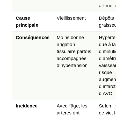
artériell
Cause
Vieillissement
Dépôts
principale
graisse
Conséquences
Moins bonne
Hyperte
irrigation
due à la
tissulaire parfois
diminut
accompagnée
diamètr
d’hypertension
vaissea
risque
augmen
d’infarc
d’AVC
Incidence
Avec l’âge, les
Selon l
artères ont
de vie, 