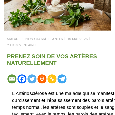
MALADIES
,
NON CLASSÉ
,
PLANTES
15 MAI 2026
2 COMMENTAIRES
PRENEZ SOIN DE VOS ARTÈRES
NATURELLEMENT
L’Artériosclérose est une maladie qui se manifest
durcissement et l’épaississement des parois artér
temps normal, les artères sont souples et le sang 
facilement. Avec le temps, les parois des artères