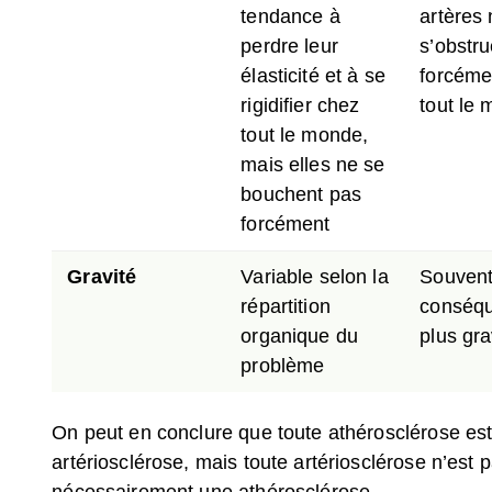
tendance à
artères
perdre leur
s’obstr
élasticité et à se
forcéme
rigidifier chez
tout le
tout le monde,
mais elles ne se
bouchent pas
forcément
Gravité
Variable selon la
Souven
répartition
conséq
organique du
plus gr
problème
On peut en conclure que toute athérosclérose es
artériosclérose, mais toute artériosclérose n’est 
nécessairement une athérosclérose.