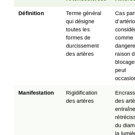
Définition
Terme général
Cas part
qui désigne
d’artéri
toutes les
considé
formes de
comme l
durcissement
dangere
des artères
raison 
blocages
peut
occasio
Manifestation
Rigidification
Encras
des artères
des artè
entraîn
rétréci
du diam
la lumiè