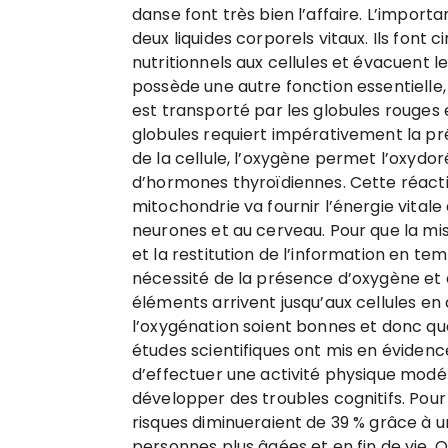
danse font très bien l’affaire. L’importa
deux liquides corporels vitaux. Ils font
nutritionnels aux cellules et évacuent l
possède une autre fonction essentielle,
est transporté par les globules rouges et
globules requiert impérativement la p
de la cellule, l’oxygène permet l’oxyd
d’hormones thyroïdiennes. Cette réacti
mitochondrie va fournir l’énergie vitale
neurones et au cerveau. Pour que la m
et la restitution de l’information en te
nécessité de la présence d’oxygène et
éléments arrivent jusqu’aux cellules en qu
l’oxygénation soient bonnes et donc q
études scientifiques ont mis en évidence 
d’effectuer une activité physique modé
développer des troubles cognitifs. Pour
risques diminueraient de 39 % grâce à u
personnes plus âgées et en fin de vie. 