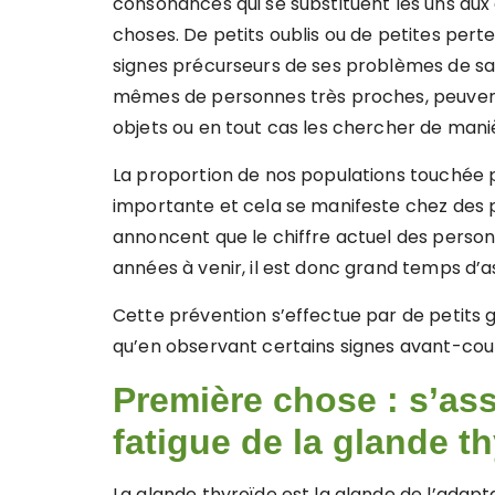
consonances qui se substituent les uns aux 
choses. De petits oublis ou de petites pe
signes précurseurs de ses problèmes de sa
mêmes de personnes très proches, peuvent o
objets ou en tout cas les chercher de mani
La proportion de nos populations touchée p
importante et cela se manifeste chez des p
annoncent que le chiffre actuel des perso
années à venir, il est donc grand temps d’a
Cette prévention s’effectue par de petits g
qu’en observant certains signes avant-cour
Première chose : s’ass
fatigue de la glande t
La glande thyroïde est la glande de l’adapta