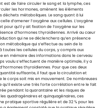
nt est de faire circuler le sang et la lymphe, ces
 circuler les hormones, amènent les éléments
es déchets métaboliques. Le sang quant à lui
 celle d’amener l’oxygène aux cellules. L’oxygène
 pour qu’il y ait fixation de l’oxygène sur les
résence d’hormones thyroïdiennes. Arrivé au cœur
oréduction qui ne se déclenchera qu’en présence
on métabolique qui s’effectue au sein de la
 à toutes les cellules du corps, y compris aux
ise en mémoire des informations dans le cerveau
mps voulu s’effectuent de manière optimale, il y a
 d’hormones thyroïdiennes. Pour que ces deux
antité suffisante, il faut que la circulation et
ue le corps soit mis en mouvement. De nombreuses
qu’il existe une très forte corrélation entre le fait
rée pendant la quarantaine et les risques de
 les quadragénaires et quinquagénaires, ces
ne pratique sportive régulière et de 32 % pour les
On a également constaté que la pratique régulière