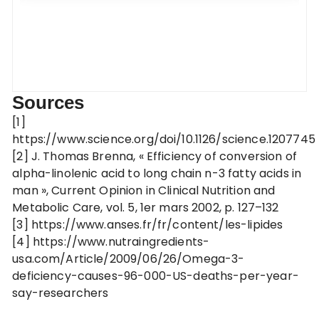
Sources
[1]
https://www.science.org/doi/10.1126/science.1207745
[2] J. Thomas Brenna, « Efficiency of conversion of
alpha-linolenic acid to long chain n-3 fatty acids in
man », Current Opinion in Clinical Nutrition and
Metabolic Care, vol. 5,‎ 1er mars 2002, p. 127–132
[3] https://www.anses.fr/fr/content/les-lipides
[4] https://www.nutraingredients-
usa.com/Article/2009/06/26/Omega-3-
deficiency-causes-96-000-US-deaths-per-year-
say-researchers