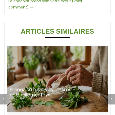
Le chocolat prend soin votre cœur (voici
l’article
comment)
ARTICLES SIMILAIRES
C
Prenez soin de vos artères
s
naturellement