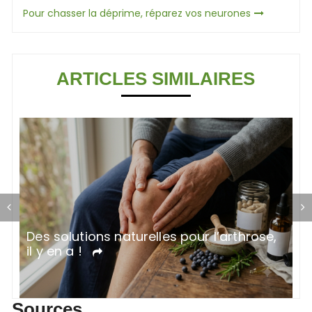
Pour chasser la déprime, réparez vos neurones
l’article
ARTICLES SIMILAIRES
Des solutions naturelles pour l’arthrose,
T
il y en a !
Sources