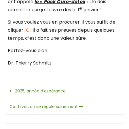
ont appelé
le « Pack Cure-détox
». Je dois
er
admettre que je l’ouvre dès le 1
janvier !
Si vous voulez vous en procurer, il vous suffit de
cliquer
ICI
. Il a fait ses preuves depuis quelques
temps, c’est donc une valeur sûre.
Portez-vous bien
Dr. Thierry Schmitz
Navigation
2025, année d’espérance
de
Cet hiver, on se régale sainement
l’article