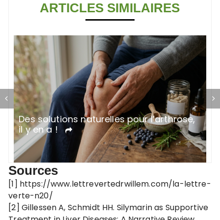
ARTICLES SIMILAIRES
Des solutions naturelles pour l’arthrose,
T
il y en a !
Sources
[1] https://www.lettrevertedrwillem.com/la-lettre-
verte-n20/
[2] Gillessen A, Schmidt HH. Silymarin as Supportive
Treatment in Liver Diseases: A Narrative Review.