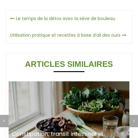
Navigation
Le temps de la détox avec la sève de bouleau
de
Utilisation pratique et recettes à base d’ail des ours
l’article
ARTICLES SIMILAIRES
x
Constipation, transit intestinal et
P