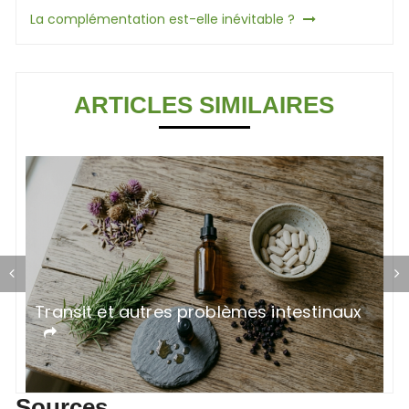
La complémentation est-elle inévitable ?
l’article
ARTICLES SIMILAIRES
Transit et autres problèmes intestinaux
C
h
Sources