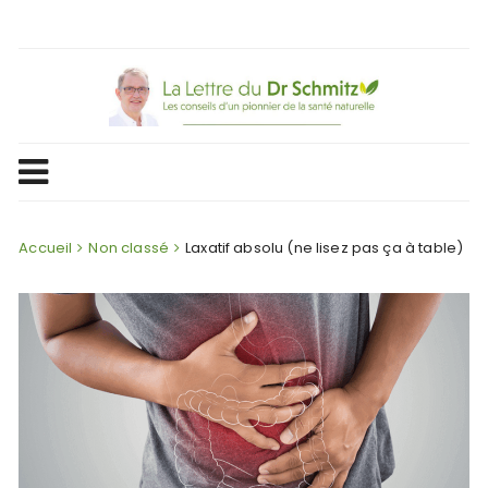
Skip
to
content
Accueil
Non classé
Laxatif absolu (ne lisez pas ça à table)