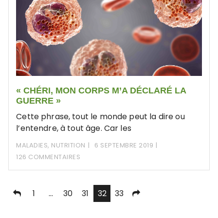
« CHÉRI, MON CORPS M’A DÉCLARÉ LA
GUERRE »
Cette phrase, tout le monde peut la dire ou
l’entendre, à tout âge. Car les
MALADIES
,
NUTRITION
6 SEPTEMBRE 2019
126 COMMENTAIRES
Pagination
1
…
30
31
32
33
des